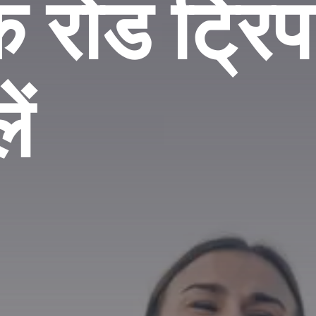
क रोड ट्रि
ें