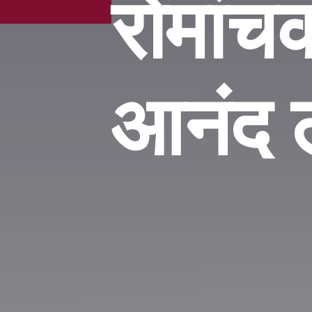
रोमांच
आनंद ल