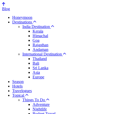
Blog
Honeymoon
Destinations
India Destination
Kerala
Himachal
Goa
Rajasthan
Andaman
International Destination
Thailand
Bali
Sri Lanka
Asia
Europe
Season
Hotels
Travelogues
Topical
Things To Do
Adventure
Nightlife
Budget Travel