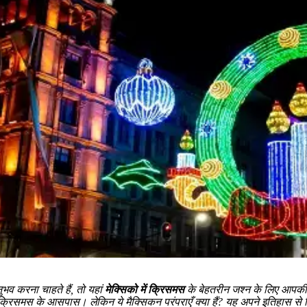
नुभव करना चाहते हैं, तो यहां
मेक्सिको में क्रिसमस
के बेहतरीन जश्न के लिए आपकी म
खासकर क्रिसमस के आसपास। लेकिन ये मैक्सिकन परंपराएँ क्या हैं? यह अपने इतिहास