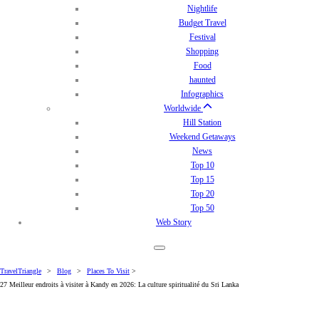
Nightlife
Budget Travel
Festival
Shopping
Food
haunted
Infographics
Worldwide
Hill Station
Weekend Getaways
News
Top 10
Top 15
Top 20
Top 50
Web Story
TravelTriangle
>
Blog
>
Places To Visit
>
27 Meilleur endroits à visiter à Kandy en 2026: La culture spiritualité du Sri Lanka