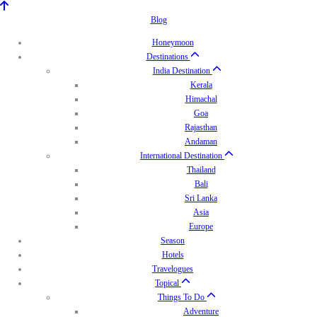
Blog
Honeymoon
Destinations
India Destination
Kerala
Himachal
Goa
Rajasthan
Andaman
International Destination
Thailand
Bali
Sri Lanka
Asia
Europe
Season
Hotels
Travelogues
Topical
Things To Do
Adventure