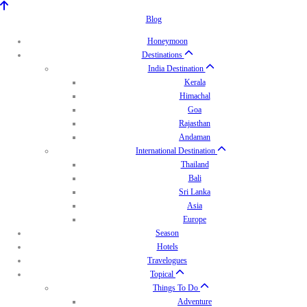
Blog
Honeymoon
Destinations
India Destination
Kerala
Himachal
Goa
Rajasthan
Andaman
International Destination
Thailand
Bali
Sri Lanka
Asia
Europe
Season
Hotels
Travelogues
Topical
Things To Do
Adventure