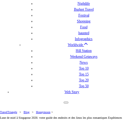
Nightlife
Budget Travel
Festival
Shopping
Food
haunted
Infographics
Worldwide
Hill Station
Weekend Getaways
News
Top 10
Top 15
Top 20
Top 50
Web Story
TravelTriangle
>
Blog
>
Honeymoon
>
Lune de miel à Singapour 2026: votre guide des endroits et des lieux les plus romantiques Expériences