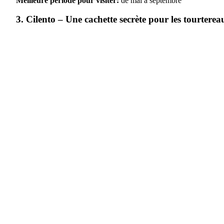
Meilleure période pour visiter:
de mai à septembre
3. Cilento – Une cachette secrète pour les tourterea