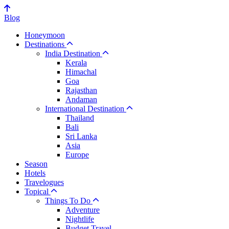
Blog
Honeymoon
Destinations
India Destination
Kerala
Himachal
Goa
Rajasthan
Andaman
International Destination
Thailand
Bali
Sri Lanka
Asia
Europe
Season
Hotels
Travelogues
Topical
Things To Do
Adventure
Nightlife
Budget Travel