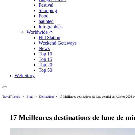
Festival
Shopping
Food
haunted
Infographics
Worldwide
Hill Station
Weekend Getaways
News
Top 10
Top 15
Top 20
Top 50
Web Story
TravelTriangle
>
Blog
>
Destinations
>
17 Meilleures destinations de lune de miel en Italie en 2026 
17 Meilleures destinations de lune de mi