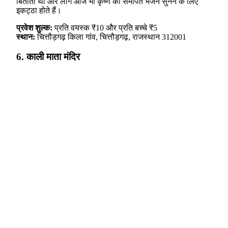
बिताती थीं और लोग आज भी कृष्ण को समर्पित भजन सुनने के लिए
इकट्ठा होते हैं।
प्रवेश शुल्क:
प्रति वयस्क ₹10 और प्रति बच्चे ₹5
स्थान:
चित्तौड़गढ़ किला गांव, चित्तौड़गढ़, राजस्थान 312001
6. काली माता मंदिर