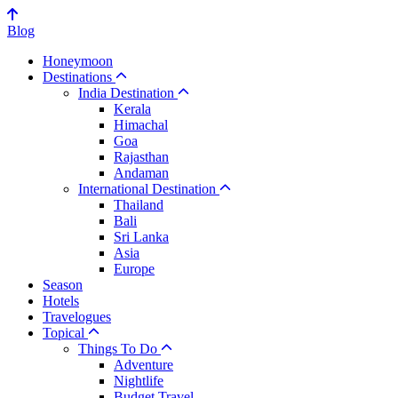
Blog
Honeymoon
Destinations
India Destination
Kerala
Himachal
Goa
Rajasthan
Andaman
International Destination
Thailand
Bali
Sri Lanka
Asia
Europe
Season
Hotels
Travelogues
Topical
Things To Do
Adventure
Nightlife
Budget Travel