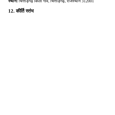
स्थान:
चित्तौड़गढ़ किला गांव, चित्तौड़गढ़, राजस्थान 312001
12. कीर्ति स्तंभ