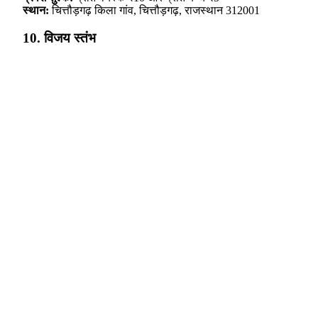
स्थान:
चित्तौड़गढ़ किला गांव, चित्तौड़गढ़, राजस्थान 312001
10. विजय स्तंभ