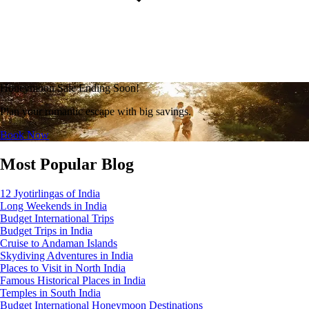
Honeymoon Sale Ending Soon!
Plan your romantic escape with big savings.
Book Now
Most Popular Blog
12 Jyotirlingas of India
Long Weekends in India
Budget International Trips
Budget Trips in India
Cruise to Andaman Islands
Skydiving Adventures in India
Places to Visit in North India
Famous Historical Places in India
Temples in South India
Budget International Honeymoon Destinations