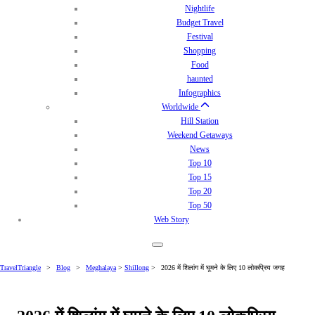
Nightlife
Budget Travel
Festival
Shopping
Food
haunted
Infographics
Worldwide
Hill Station
Weekend Getaways
News
Top 10
Top 15
Top 20
Top 50
Web Story
TravelTriangle
>
Blog
>
Meghalaya
>
Shillong
>
2026 में शिलांग में घूमने के लिए 10 लोकप्रिय जगह