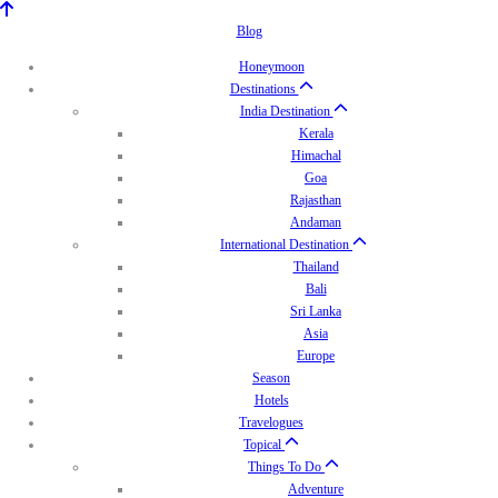
Blog
Honeymoon
Destinations
India Destination
Kerala
Himachal
Goa
Rajasthan
Andaman
International Destination
Thailand
Bali
Sri Lanka
Asia
Europe
Season
Hotels
Travelogues
Topical
Things To Do
Adventure