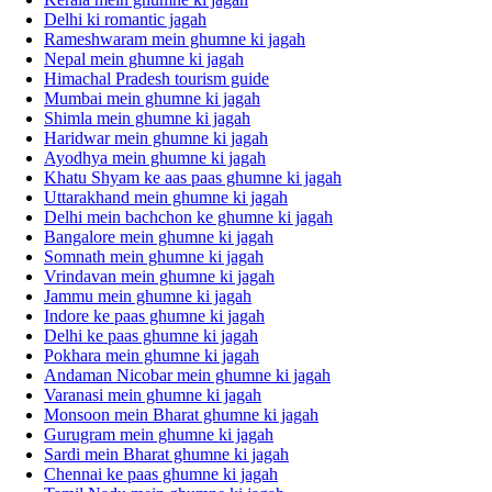
Delhi ki romantic jagah
Rameshwaram mein ghumne ki jagah
Nepal mein ghumne ki jagah
Himachal Pradesh tourism guide
Mumbai mein ghumne ki jagah
Shimla mein ghumne ki jagah
Haridwar mein ghumne ki jagah
Ayodhya mein ghumne ki jagah
Khatu Shyam ke aas paas ghumne ki jagah
Uttarakhand mein ghumne ki jagah
Delhi mein bachchon ke ghumne ki jagah
Bangalore mein ghumne ki jagah
Somnath mein ghumne ki jagah
Vrindavan mein ghumne ki jagah
Jammu mein ghumne ki jagah
Indore ke paas ghumne ki jagah
Delhi ke paas ghumne ki jagah
Pokhara mein ghumne ki jagah
Andaman Nicobar mein ghumne ki jagah
Varanasi mein ghumne ki jagah
Monsoon mein Bharat ghumne ki jagah
Gurugram mein ghumne ki jagah
Sardi mein Bharat ghumne ki jagah
Chennai ke paas ghumne ki jagah