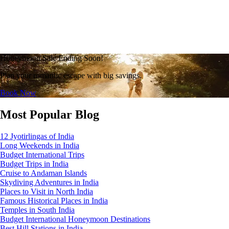
Honeymoon Sale Ending Soon!
Plan your romantic escape with big savings.
Book Now
Most Popular Blog
12 Jyotirlingas of India
Long Weekends in India
Budget International Trips
Budget Trips in India
Cruise to Andaman Islands
Skydiving Adventures in India
Places to Visit in North India
Famous Historical Places in India
Temples in South India
Budget International Honeymoon Destinations
Best Hill Stations in India