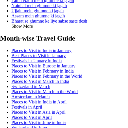
Tamil Nadu mein ghumne ki jagah
Nainital mein ghumne ki jagah
Ujjain mein ghumne ki jagah
Assam mein ghumne ki jagah
Bharat se ghumne ke liye sabse saste desh
Show More
Month-wise Travel Guide
Places to Visit in India in January
Best Places to Visit in January
Festivals in January in India
Places to Visit in Europe in January
Places to Visit in February in India
Places to Visit in February in the World
Places to Visit in March in India
Switzerland in March
Places to Visit in March in the World
Amsterdam in March
Places to Visit in India in April
Festivals in April
Places to Visit in Asia in April
Places to Visit in April
Places to Visit in June in India
Switzerland in June