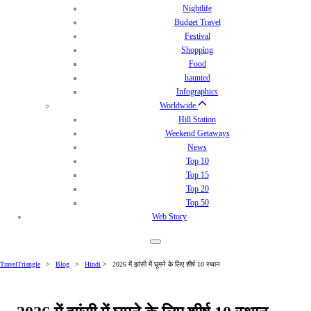
Nightlife
Budget Travel
Festival
Shopping
Food
haunted
Infographics
Worldwide
Hill Station
Weekend Getaways
News
Top 10
Top 15
Top 20
Top 50
Web Story
TravelTriangle
>
Blog
>
Hindi
>
2026 में झांसी में घूमने के लिए शीर्ष 10 स्थान