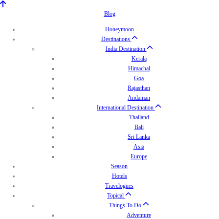
Blog
Honeymoon
Destinations
India Destination
Kerala
Himachal
Goa
Rajasthan
Andaman
International Destination
Thailand
Bali
Sri Lanka
Asia
Europe
Season
Hotels
Travelogues
Topical
Things To Do
Adventure