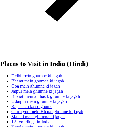
Places to Visit in India (Hindi)
Delhi mein ghumne ki jagah
Bharat mein ghumne ki jagah
Goa mein ghumne ki jagah
Jaipur mein ghumne ki jagah
Bharat mein aitihasik ghumne ki jagah
Udaipur mein ghumne ki jagah
Rajasthan kaise ghume
Garmiyon mein Bharat ghumne ki jagah
Manali mein ghumne ki jagah
12 Jyotirlinga in India
Kerala mein ghumne ki jagah