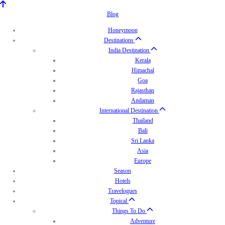
Blog
Honeymoon
Destinations
India Destination
Kerala
Himachal
Goa
Rajasthan
Andaman
International Destination
Thailand
Bali
Sri Lanka
Asia
Europe
Season
Hotels
Travelogues
Topical
Things To Do
Adventure