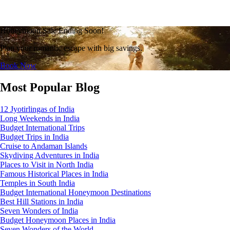
Honeymoon Sale Ending Soon!
Plan your romantic escape with big savings.
Book Now
Most Popular Blog
12 Jyotirlingas of India
Long Weekends in India
Budget International Trips
Budget Trips in India
Cruise to Andaman Islands
Skydiving Adventures in India
Places to Visit in North India
Famous Historical Places in India
Temples in South India
Budget International Honeymoon Destinations
Best Hill Stations in India
Seven Wonders of India
Budget Honeymoon Places in India
Seven Wonders of the World