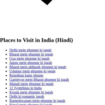
Places to Visit in India (Hindi)
Delhi mein ghumne ki jagah
Bharat mein ghumne ki jagah
Goa mein ghumne ki jagah
Jaipur mein ghumne ki jagah
Bharat mein aitihasik ghumne ki jagah
Udaipur mein ghumne ki jagah
Rajasthan kaise ghume
Garmiyon mein Bharat ghumne ki jagah
Manali mein ghumne ki jagah
12 Jyotirlinga in India
Kerala mein ghumne ki jagah
Delhi ki romantic jagah
Rameshwaram mein ghumne ki jagah
Nepal mein ghumne ki jagah