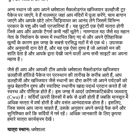
अन्य स्थान जो आप अपने धर्मशाला मैकलोडगंज खज्जियार डलहौजी टूर
पैकेज पर जाएंगे, वे हैं पालमपुर जहां आप मंदिरों में पूजा करेंगे, चाय बागान
जाएंगे और आपके छोटे लोग चिड़ियाघर का आनंद लेंगे जिसमें विभिन्न
प्रकार के पशु और पक्षी प्रजातियां हैं। यह छुट्टी एक ऐसी यात्रा होगी
जिसे आप और आपके टैगर्स कभी नहीं भूलेंगे। नामग्याल मठ जैसे मठ महान
नेता के निर्वासन के समय में स्थापित किए गए थे और अपने ऐतिहासिक
मूल्यों के कारण इस जगह के सबसे प्रसिद्ध मठों में से एक थे। उपासक
और अनुयायी दान देते हैं, और यह एक ऐसा दृश्य है जो आपको मन की
शांति देता है और आपके द्वारा देखी जाने वाली अन्य सभी साइटों का अपना
महत्व है।
जैसे ही आप और आपकी टीम आपके धर्मशाला मैक्लोडगंज खज्जियार
डलहौजी हॉलिडे पैकेज पर प्रस्थान की तारीख के करीब आते हैं, आप
डलहौजी और खज्जियार जैसे स्थानों का दौरा करेंगे जो अपने पर्यटकों को
कुछ बेहतरीन दृश्य और स्वादिष्ट स्थानीय खाद्य पदार्थ प्रदान करते हैं जो
स्वस्थ और पौष्टिक होते हैं। इस जगह में आर्द्र उपोष्णकटिबंधीय जलवायु
(Cwa) है। सर्दियाँ ऊपरी हिस्सों में बर्फ से ढकी होती हैं जबकि मानसून में
अधिक मात्रा में वर्षा होती है और वसंत आनंददायक होता है। इसलिए,
जिस समय आप जाना चाहते हैं, उसके अनुसार अपने कपड़े पैक करें और
सुनिश्चित करें कि सर्दियों में गर्म रहें। अधिक जानकारी के लिए कृपया
हमारे यात्रा कार्यक्रम देखें।
यात्रा स्थान:
धर्मशाला