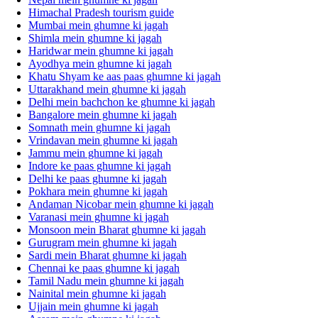
Himachal Pradesh tourism guide
Mumbai mein ghumne ki jagah
Shimla mein ghumne ki jagah
Haridwar mein ghumne ki jagah
Ayodhya mein ghumne ki jagah
Khatu Shyam ke aas paas ghumne ki jagah
Uttarakhand mein ghumne ki jagah
Delhi mein bachchon ke ghumne ki jagah
Bangalore mein ghumne ki jagah
Somnath mein ghumne ki jagah
Vrindavan mein ghumne ki jagah
Jammu mein ghumne ki jagah
Indore ke paas ghumne ki jagah
Delhi ke paas ghumne ki jagah
Pokhara mein ghumne ki jagah
Andaman Nicobar mein ghumne ki jagah
Varanasi mein ghumne ki jagah
Monsoon mein Bharat ghumne ki jagah
Gurugram mein ghumne ki jagah
Sardi mein Bharat ghumne ki jagah
Chennai ke paas ghumne ki jagah
Tamil Nadu mein ghumne ki jagah
Nainital mein ghumne ki jagah
Ujjain mein ghumne ki jagah