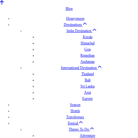
Blog
Honeymoon
Destinations
India Destination
Kerala
Himachal
Goa
Rajasthan
Andaman
International Destination
Thailand
Bali
Sri Lanka
Asia
Europe
Season
Hotels
Travelogues
Topical
Things To Do
Adventure